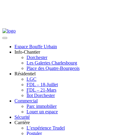
Espace Bouffe Urbain
Info-Chantier
Dorchester
Les Galeries Charlesbourg
Place des Quatre-Bourgeois
Résidentiel
LGC
FDL – 18-Juillet
FDL – 21-Mars
Îlot Dorchester
Commercial
Parc immobilier
Louer un espace
Sécurité
Carrière
L’expérience Trudel
Postuler