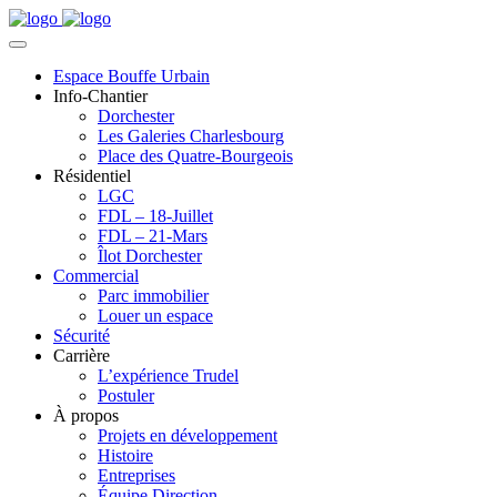
Espace Bouffe Urbain
Info-Chantier
Dorchester
Les Galeries Charlesbourg
Place des Quatre-Bourgeois
Résidentiel
LGC
FDL – 18-Juillet
FDL – 21-Mars
Îlot Dorchester
Commercial
Parc immobilier
Louer un espace
Sécurité
Carrière
L’expérience Trudel
Postuler
À propos
Projets en développement
Histoire
Entreprises
Équipe Direction