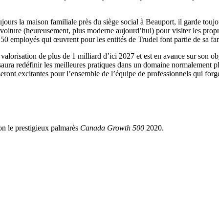
ujours la maison familiale près du siège social à Beauport, il garde toujo
iture (heureusement, plus moderne aujourd’hui) pour visiter les propriét
150 employés qui œuvrent pour les entités de Trudel font partie de sa fam
 valorisation de plus de 1 milliard d’ici 2027 et est en avance sur son o
saura redéfinir les meilleures pratiques dans un domaine normalement pl
ront excitantes pour l’ensemble de l’équipe de professionnels qui forgen
on le prestigieux palmarès
Canada Growth 500
2020.