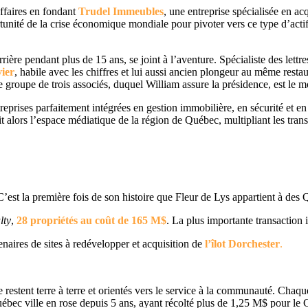
ffaires en fondant
Trudel Immeubles
, une entreprise spécialisée en a
unité de la crise économique mondiale pour pivoter vers ce type d’actifs 
carrière pendant plus de 15 ans, se joint à l’aventure. Spécialiste des let
ier
, habile avec les chiffres et lui aussi ancien plongeur au même resta
Ce groupe de trois associés, duquel William assure la présidence, est le 
treprises parfaitement intégrées en gestion immobilière, en sécurité et e
alors l’espace médiatique de la région de Québec, multipliant les transa
est la première fois de son histoire que Fleur de Lys appartient à des 
lty
,
28 propriétés au coût de 165 M$
. La plus importante transaction
aires de sites à redévelopper et acquisition de
l’îlot Dorchester
.
e restent terre à terre et orientés vers le service à la communauté. Chaqu
ec ville en rose depuis 5 ans, ayant récolté plus de 1,25 M$ pour le