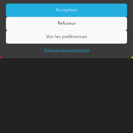
Accepteur
Refuseur
Voir les préférences
Politiques de confidentialité
CONTEXTE
Le Théâtre jeunesse Les Gros Becs devait
trouver un local afin de déplacer
temporairement ses activités. Le défi était de
trouver des solutions économiques, car
l’investissement locatif était de courte durée.