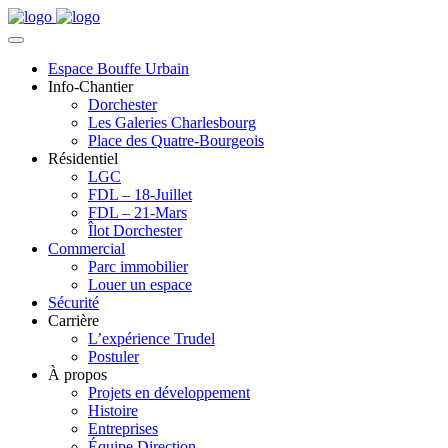
Espace Bouffe Urbain
Info-Chantier
Dorchester
Les Galeries Charlesbourg
Place des Quatre-Bourgeois
Résidentiel
LGC
FDL – 18-Juillet
FDL – 21-Mars
Îlot Dorchester
Commercial
Parc immobilier
Louer un espace
Sécurité
Carrière
L’expérience Trudel
Postuler
À propos
Projets en développement
Histoire
Entreprises
Équipe Direction