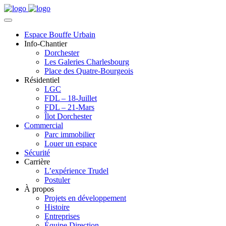
Espace Bouffe Urbain
Info-Chantier
Dorchester
Les Galeries Charlesbourg
Place des Quatre-Bourgeois
Résidentiel
LGC
FDL – 18-Juillet
FDL – 21-Mars
Îlot Dorchester
Commercial
Parc immobilier
Louer un espace
Sécurité
Carrière
L’expérience Trudel
Postuler
À propos
Projets en développement
Histoire
Entreprises
Équipe Direction