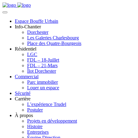
Espace Bouffe Urbain
Info-Chantier
Dorchester
Les Galeries Charlesbourg
Place des Quatre-Bourgeois
Résidentiel
LGC
FDL – 18-Juillet
FDL – 21-Mars
Îlot Dorchester
Commercial
Parc immobilier
Louer un espace
Sécurité
Carrière
L’expérience Trudel
Postuler
À propos
Projets en développement
Histoire
Entreprises
Équipe Direction