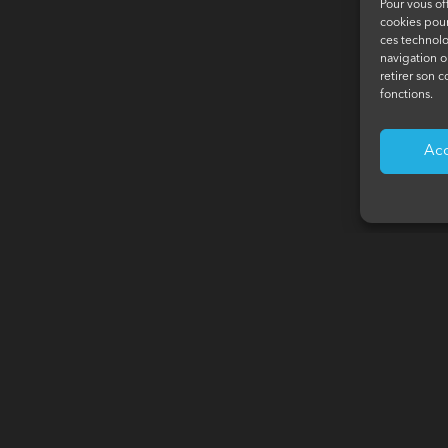
Pour vous of
cookies pour
ces technol
navigation o
retirer son 
fonctions.
Ac
ESCRIPTIVE