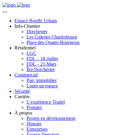
Espace Bouffe Urbain
Info-Chantier
Dorchester
Les Galeries Charlesbourg
Place des Quatre-Bourgeois
Résidentiel
LGC
FDL – 18-Juillet
FDL – 21-Mars
Îlot Dorchester
Commercial
Parc immobilier
Louer un espace
Sécurité
Carrière
L’expérience Trudel
Postuler
À propos
Projets en développement
Histoire
Entreprises
Équipe Direction