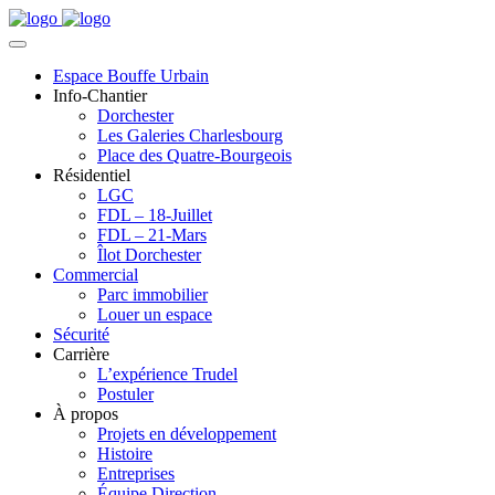
Espace Bouffe Urbain
Info-Chantier
Dorchester
Les Galeries Charlesbourg
Place des Quatre-Bourgeois
Résidentiel
LGC
FDL – 18-Juillet
FDL – 21-Mars
Îlot Dorchester
Commercial
Parc immobilier
Louer un espace
Sécurité
Carrière
L’expérience Trudel
Postuler
À propos
Projets en développement
Histoire
Entreprises
Équipe Direction