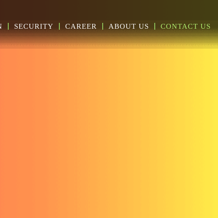
N
SECURITY
CAREER
ABOUT US
CONTACT US