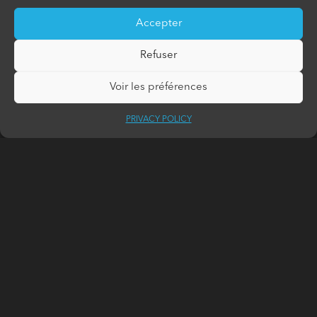
A BIKE STATION AT
Accepter
FLEUR DE LYS
Refuser
Voir les préférences
2024-03-26
PRIVACY POLICY
On March 25, the Réseau de transport de la
Capitale announced an enhancement to its
electric bike-sharing service, aVélo. The
network will now include a total of 115
stations and 1,300 bikes for the 2024 season.
To better serve the Vanier area, Trudel will
host one of these stations on the grounds of
Fleur de Lys. It will be installed next to the